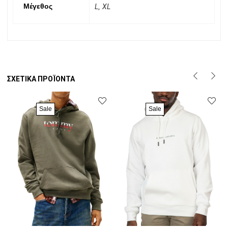
Μέγεθος
L
,
XL
ΣΧΕΤΙΚΆ ΠΡΟΪΌΝΤΑ
Sale
Sale