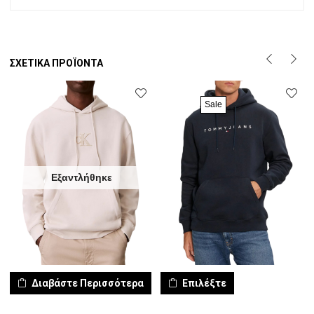
ΣΧΕΤΙΚΆ ΠΡΟΪΌΝΤΑ
Sale
Εξαντλήθηκε
Διαβάστε Περισσότερα
Επιλέξτε