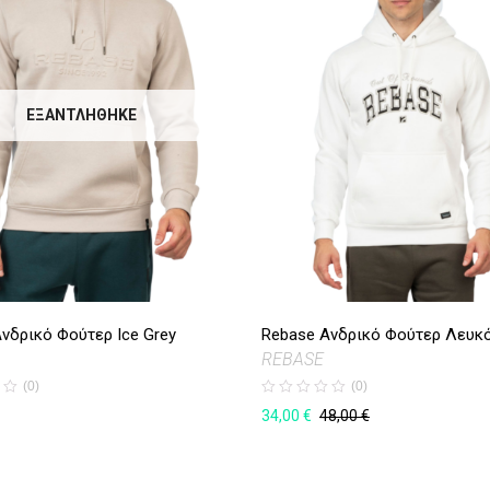
ΕΞΑΝΤΛΉΘΗΚΕ
νδρικό Φούτερ Ice Grey
Rebase Ανδρικό Φούτερ Λευκ
REBASE
(0)
(0)
34,00
€
48,00
€