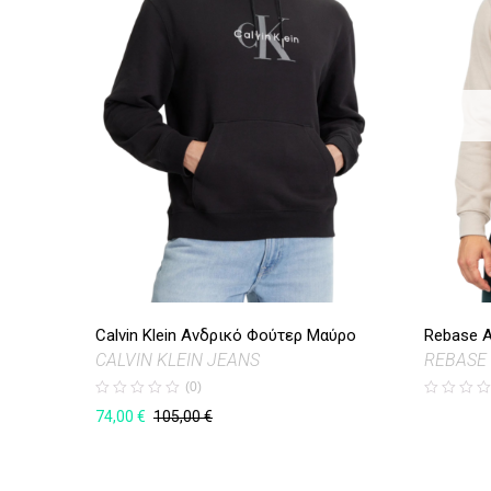
Calvin Klein Ανδρικό Φούτερ Μαύρο
Rebase Α
CALVIN KLEIN JEANS
REBASE
(0)
74,00
€
105,00
€